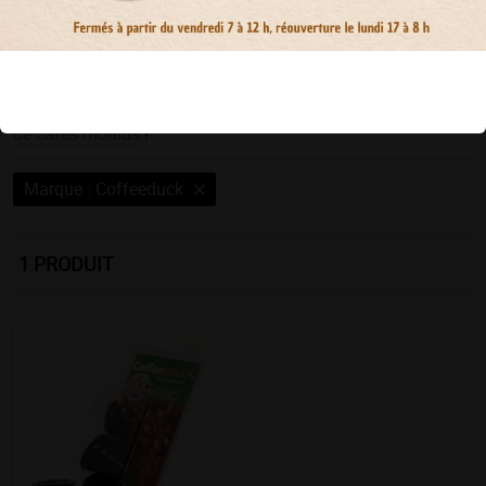
Découvrez les avantages des capsules réutilisables
Coffeeduck sur
un Amour de Blog
ainsi qu'en
vidéo
.
Pour remplir vos capsules avec de purs arabicas torréfiés de
manière artisanale, n'hésitez pas à consulter
notre sélection
de cafés moulus
!
Marque : Coffeeduck
Effacer les filtres
1
PRODUIT