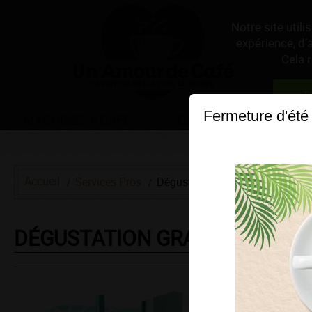
Notre site util
expérience, d’
Cela 
T
Fermeture d'été
MACHINES À CAFÉ
CAFÉS
THÉS & 
Accueil
Services Pros
Dégustation gratuite
DÉGUSTATION GRATUITE DE CA