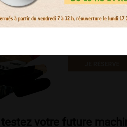
Votre entreprise ou votre commerc
Profitez d’une
sans engageme
 testez votre future machi