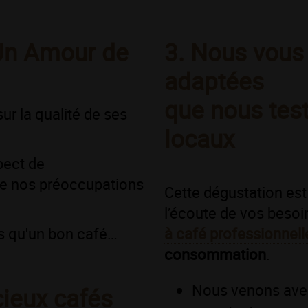
Un Amour de
3. Nous vous
adaptées
que nous tes
ur la qualité de ses
locaux
pect de
de nos préoccupations
Cette dégustation es
l’écoute de vos beso
s qu'un bon café…
à café professionnell
consommation
.
Nous venons avec
cieux cafés