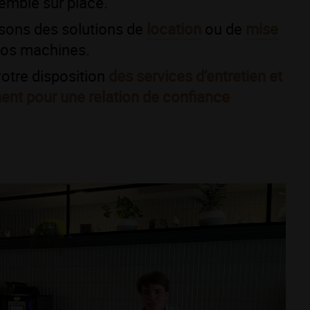
emble sur place.
sons des solutions de
location
ou de
mise
os machines.
otre disposition
des services d’entretien et
ent pour une relation de confiance