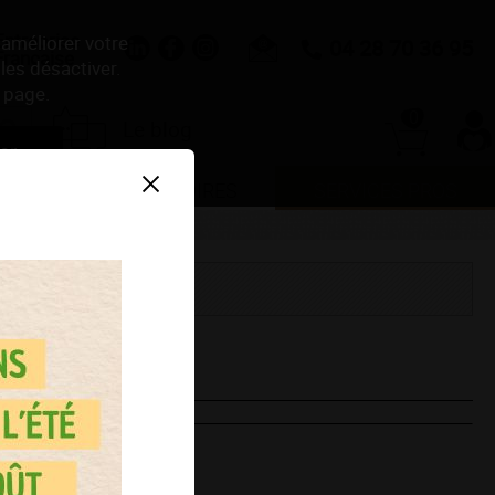
Entreprise
 améliorer votre
04 28 70 36 95
Française
les désactiver.
 page.
0
Le blog
er
NDE
ACCESSOIRES
SERVICES PROS