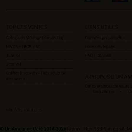
TOP DES VENTES
LIENS UTILES
Café grain Mélange Maison 1kg
Données personnelles
NIVONA NICR 5’50
Mentions légales
Jura X4
FAQ / Conseils
Jura W4
Coffret Discovery - Thés sélection
A PROPOS D'UN A
découverte
Cafés arabicas de haute a
Distribution
C
Nos marques
© Un Amour de Café 2014-2026
Taonix
Flux RSS
Plan du site
Me