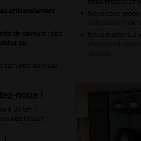
nous testons ens
iés artisanalemen
t
Nous vous propo
à dispositio
n
de n
tte de saveurs ;
des
Nous mettons à v
rabica ou
d’approvisionnem
durable
.
p sûr votre bonheur !
tez-nous !
 ou à 30 km ?
ans
vos
locaux :