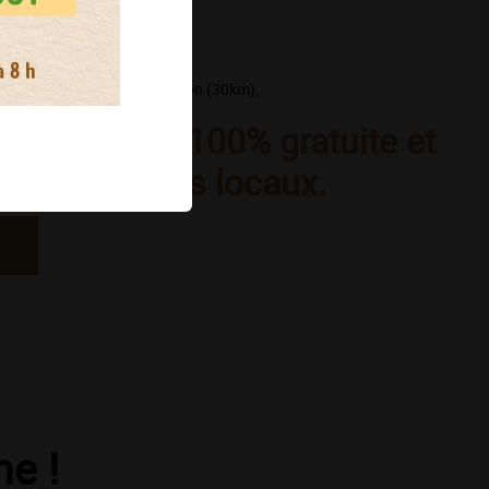
e est situé à Lyon et sa région (30km),
 dégustation 100% gratuite et
nt, dans vos locaux.
ne !