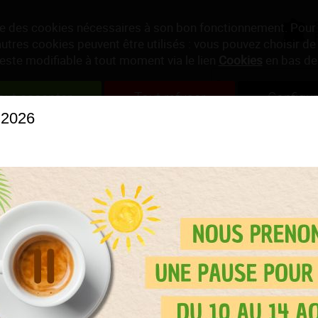
ise des cookies nécessaires à son bon fonctionnement. Pour
autres cookies peuvent être utilisés : vous pouvez choisir de 
reste modifiable à tout moment via le lien
Cookies
en bas de
out accepter
Tout refuser
Configur
 2026
INFUSIONS
BOISSONS
PAUSE GOURMA
FÉ, TESTEZ VOTRE MACHINE