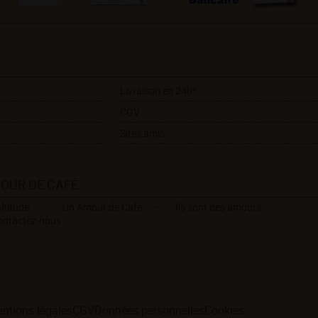
Livraison en 24h*
CGV
Sites amis
MOUR DE CAFÉ
ltitude
Un Amour de Café
Ils sont des amours
ontactez-nous
ntions légales
CGV
Données personnelles
Cookies