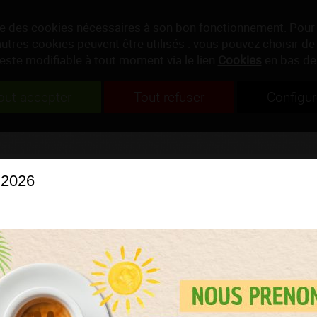
ise des cookies nécessaires à son bon fonctionnement. Pour
autres cookies peuvent être utilisés : vous pouvez choisir de 
reste modifiable à tout moment via le lien
Cookies
en bas de
out accepter
Tout refuser
Configur
 2026