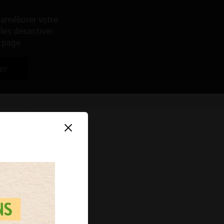
 améliorer votre
les désactiver.
 page.
er