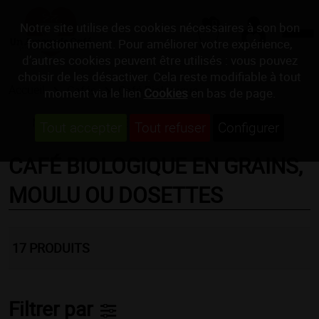
0
Notre site utilise des cookies nécessaires à son bon
fonctionnement. Pour améliorer votre expérience,
d’autres cookies peuvent être utilisés : vous pouvez
choisir de les désactiver. Cela reste modifiable à tout
Accueil
Cafés
Café Biologique
moment via le lien
Cookies
en bas de page.
MACHINES À CAFÉ
CAFÉS
Tout accepter
Tout refuser
Configurer
CAFÉ BIOLOGIQUE EN GRAINS,
MOULU OU DOSETTES
17
PRODUITS
Filtrer par