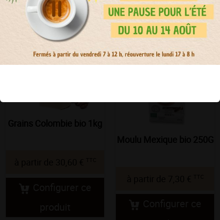
Grains Colombie bio 1kg
Moulu Mexique bio 250G
TTC
à partir de
30,60 €
TTC
à partir de
7,30 €
Configurer ce
Configurer ce
produit