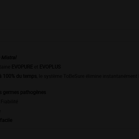
 Mistral
taine
EVOPURE
et
EVOPLUS
 à 100% du temps
, le système ToBeSure élimine instantanément 
s germes pathogènes
Fiabilité
e
 facile