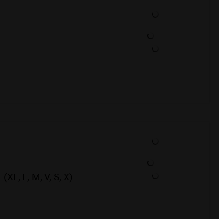
(XL, L, M, V, S, X).