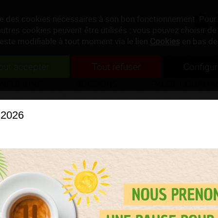
ise des cookies nécessaires à son bon fonctionnement. Pour
autres cookies peuvent être utilisés : vous pouvez choisir de 
reste modifiable à tout moment via le lien
Cookies
en bas de
out accepter
Tout refuser
Configur
INFUSIONS
BOISSONS
PAUSE GOURMA
 2026