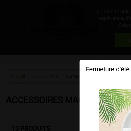
Notre site util
expérience, d’
Cela 
T
MACHINES À CAFÉ
CAFÉS
THÉS & 
Fermeture d'été
Accueil
Services Pros
Accessoires machines
ACCESSOIRES MACHINES
10
PRODUITS