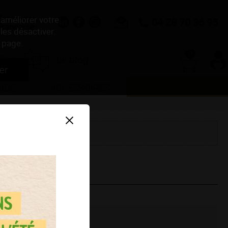
Entreprise
 améliorer votre
04 28 70 36 95
Française
les désactiver.
 page.
0
Le blog
er
NDE
ACCESSOIRES
SERVICES PROS
Trier