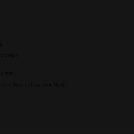
a
 pratique
600 mm
aléa et Kréa de la gamme Necta