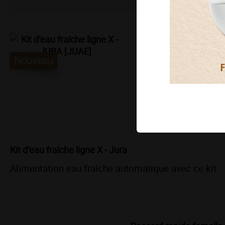
Nouveau
Kit d’eau fraîche ligne X - Jura
Alimentation eau fraîche automatique avec ce kit