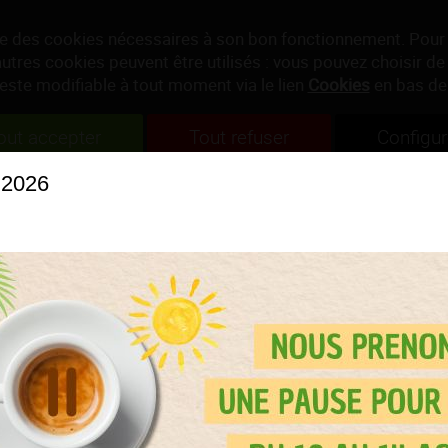
ise des cookies nécessaires à son bon fonctionnement. Pour
autres cookies peuvent être utilisés : vous pouvez choisir de 
reste modifiable à tout moment via le lien
Cookies
en bas de
out accepter
Tout refuser
Configur
 2026