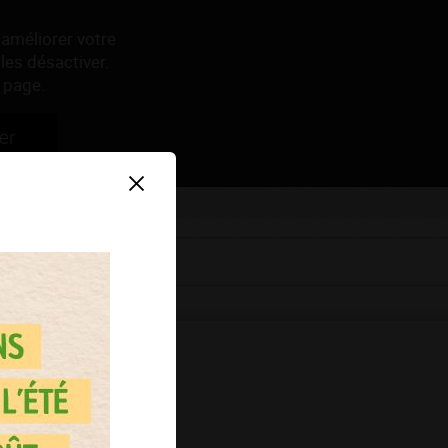
 améliorer votre
les désactiver.
 page.
er