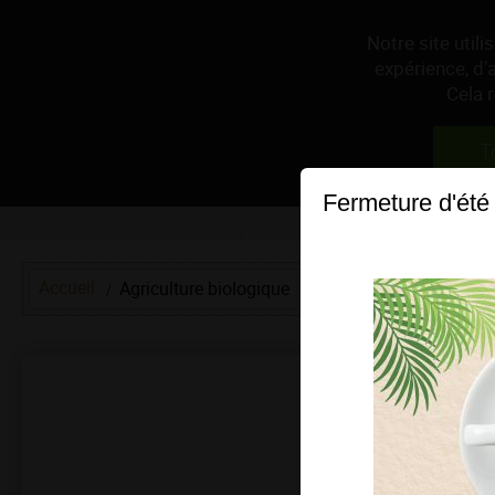
Notre site util
expérience, d’
Cela 
T
Fermeture d'été
Accueil
Agriculture biologique