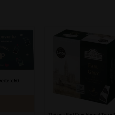
erte x 60
Thé noir Earl Grey Ahmad Tea x 