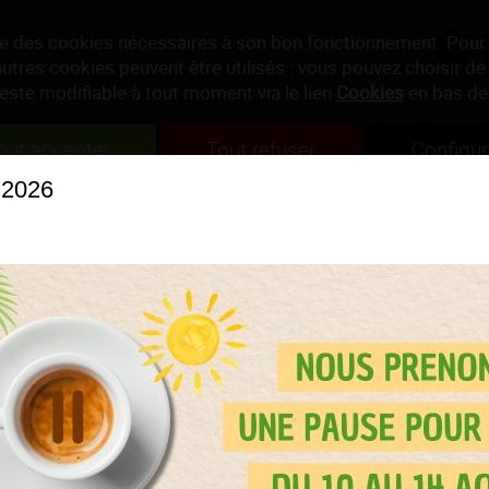
ise des cookies nécessaires à son bon fonctionnement. Pour
autres cookies peuvent être utilisés : vous pouvez choisir de 
reste modifiable à tout moment via le lien
Cookies
en bas de
out accepter
Tout refuser
Configur
INFUSIONS
BOISSONS
PAUSE GOURMA
 2026
CUILLÈRE À THÉ
ref. PROD1544
Cuillère