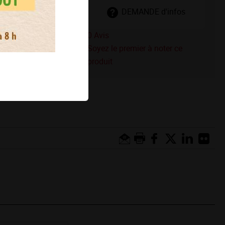
DEMANDE d'infos
0
Avis
Soyez le premier à noter ce
produit