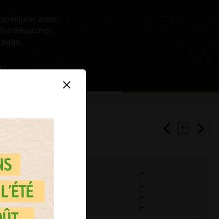
Entreprise
 améliorer votre
04 28 70 36 95
Française
les désactiver.
 page.
0
Le blog
er
NDE
ACCESSOIRES
SERVICES PROS