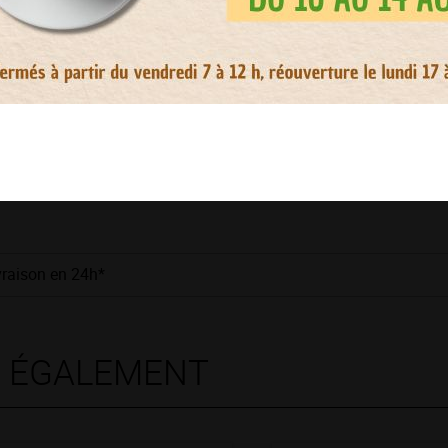
inox
Diamètre 2,8 x L 13 cm
Idéal pour le thé en vrac
vraison en 24h*
S ÉGALEMENT