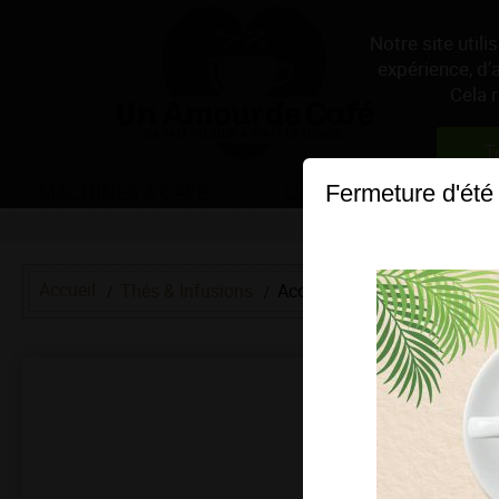
Notre site util
expérience, d’
Cela 
T
MACHINES À CAFÉ
CAFÉS
THÉS & 
Fermeture d'été
Accueil
Thés & Infusions
Accessoires thés