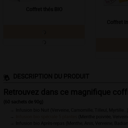
Coffret thés BIO
Coffret I
DESCRIPTION DU PRODUIT
Retrouvez dans ce magnifique coffr
(60 sachets de 90g)
Infusion bio Nuit (Verveine, Camomille, Tilleul, Myrtille…
Infusion bio spéciale
5 plantes
(Menthe poivrée, Verveine
Infusion bio Après-repas (Menthe, Anis, Verveine, Badia