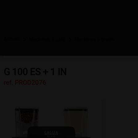
Accueil
Machines à café
Machines à grains
G 100 ES + 1 IN
ref. PROD2076