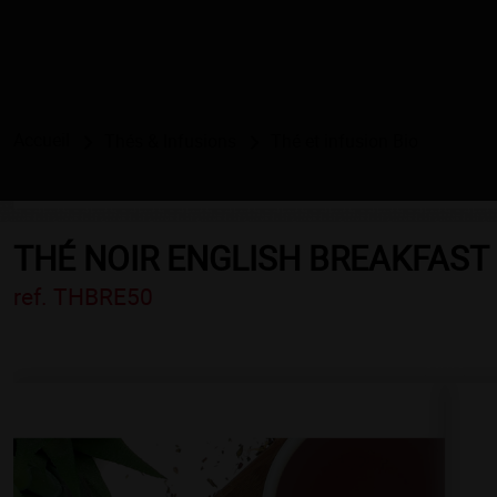
Accueil
Thés & Infusions
Thé et infusion Bio
THÉ NOIR ENGLISH BREAKFAST B
ref. THBRE50