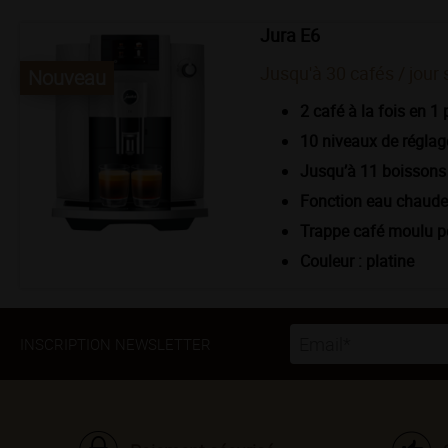
Jura E6
Jusqu'à 30 cafés / jour 
Nouveau
2
café à la fois en 1 
10 niveaux de réglage
Jusqu’à 11 boisson
Fonction eau chaude 
Trappe café moulu p
Couleur : platine
INSCRIPTION NEWSLETTER