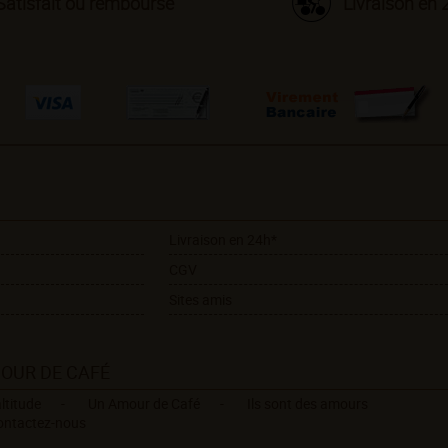
Satisfait ou remboursé
Livraison en 
Livraison en 24h*
CGV
Sites amis
MOUR DE CAFÉ
ltitude
Un Amour de Café
Ils sont des amours
ontactez-nous