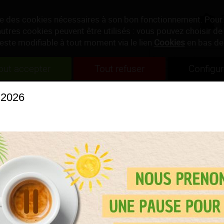
ise des cookies nécessaires à son bon fonctionnement. Pour
autres cookies peuvent être utilisés : vous pouvez choisir de 
reste modifiable à tout moment via le lien
Cookies
en bas de
out accepter
Tout refuser
Configur
INFUSIONS
BOISSONS
PAUSE GOURMA
 2026