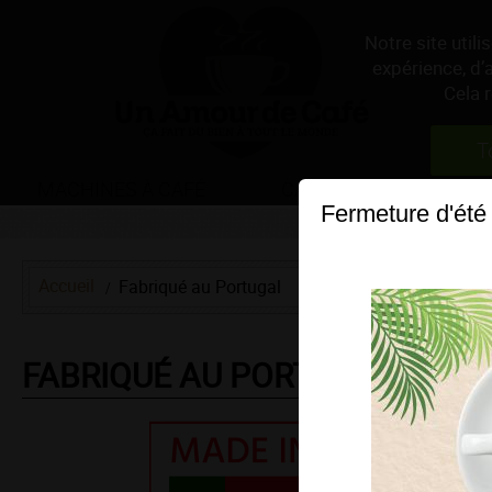
Notre site util
expérience, d’
Cela 
T
MACHINES À CAFÉ
CAFÉS
THÉS & 
Fermeture d'été
Accueil
Fabriqué au Portugal
FABRIQUÉ AU PORTUGAL