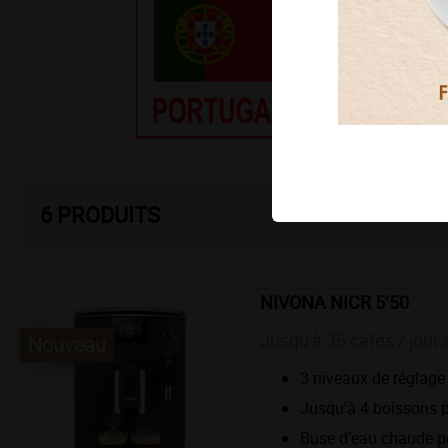
6
PRODUITS
NIVONA NICR 5’50
Jusqu'à 35 cafés / jour 
Nouveau
3 niveaux de réglage 
Jusqu’à 4 boissons
Buse d’eau chaude po