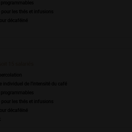
s programmables
pour les thés et infusions
our décaféiné
soit 15 salariés
percolation
 individuel de l’intensité du café
s programmables
pour les thés et infusions
our décaféiné
k