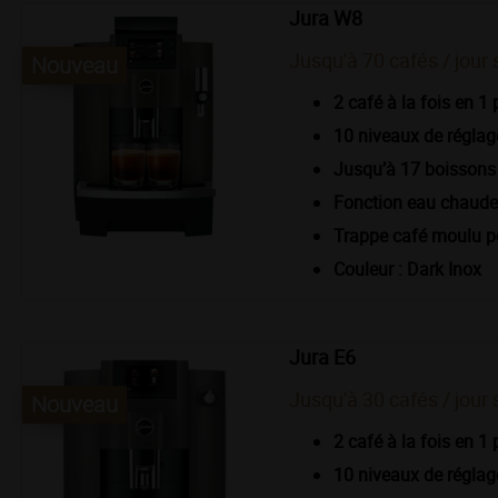
Jura W8
Jusqu'à 70 cafés / jour 
Nouveau
2 café à la fois en 1 
10 niveaux de réglage
Jusqu’à 17 boisson
Fonction eau chaude 
Trappe café moulu p
Couleur : Dark Inox
Jura E6
Jusqu'à 30 cafés / jour 
Nouveau
2 café à la fois en 1 
10 niveaux de réglage