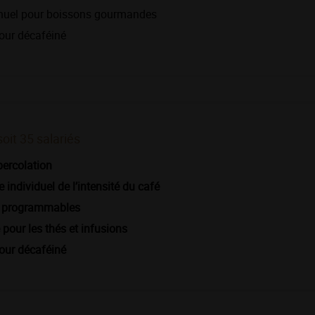
nuel pour boissons gourmandes
our décaféiné
soit 35 salariés
percolation
 individuel de l’intensité du café
s programmables
pour les thés et infusions
our décaféiné