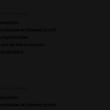
soit 35
salariés
percolation
 individuel de l’intensité du café
s programmables
pour les thés et infusions
our décaféiné
soit 15 salariés
percolation
 individuel de l’intensité du café