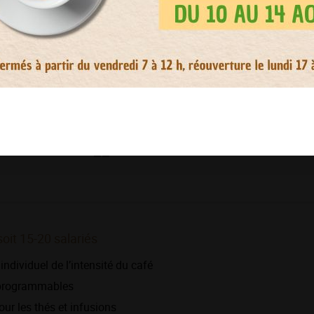
soit 15-20 salariés
individuel de l’intensité du café
 programmables
ur les thés et infusions