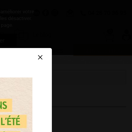
Entreprise
 améliorer votre
04 28 70 36 95
Française
les désactiver.
 page.
0
Le blog
er
NDE
ACCESSOIRES
SERVICES PROS