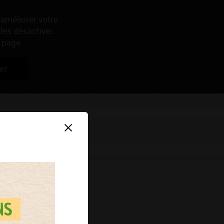
 améliorer votre
les désactiver.
 page.
er