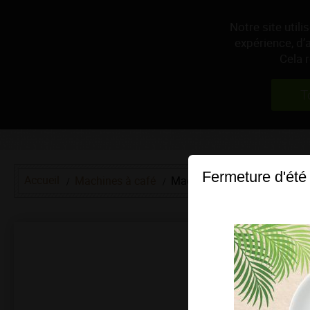
Notre site util
expérience, d’
Cela 
T
Fermeture d'été
Accueil
Machines à café
Machines à grains