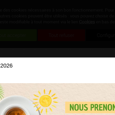
ise des cookies nécessaires à son bon fonctionnement. Pour
autres cookies peuvent être utilisés : vous pouvez choisir de 
reste modifiable à tout moment via le lien
Cookies
en bas de
out accepter
Tout refuser
Configur
 2026