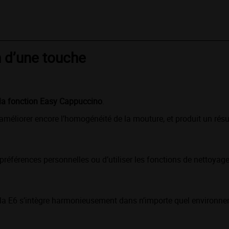
n d’une touche
 la fonction Easy Cappuccino
.
méliorer encore l’homogénéité de la mouture, et produit un résul
s préférences personnelles ou d’utiliser les fonctions de nettoyage
, la E6 s’intègre harmonieusement dans n’importe quel environn