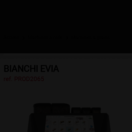
Accueil
Machines à café
Machines à grains
BIANCHI EVIA
ref. PROD2065