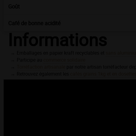
Goût
Café
de bonne acidité
Informations
Emballages en papier kraft recyclables et
sans alumini
Participe au
commerce solidaire
Torréfaction artisanale
par notre artisan torréfacteur de
Retrouvez également les
cafés grains 1kg et en dosette