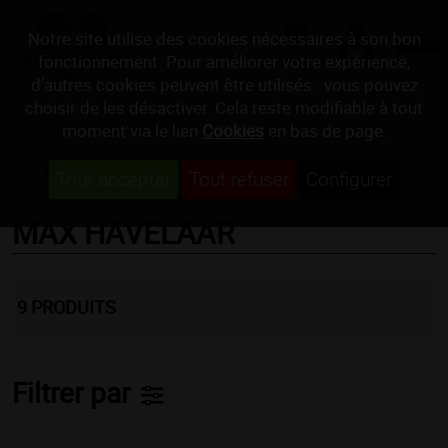
0
Notre site utilise des cookies nécessaires à son bon
fonctionnement. Pour améliorer votre expérience,
d’autres cookies peuvent être utilisés : vous pouvez
choisir de les désactiver. Cela reste modifiable à tout
Accueil
Max Havelaar
moment via le lien
Cookies
en bas de page.
MACHINES À CAFÉ
CAFÉS
Tout accepter
Tout refuser
Configurer
MAX HAVELAAR
9
PRODUITS
Filtrer par