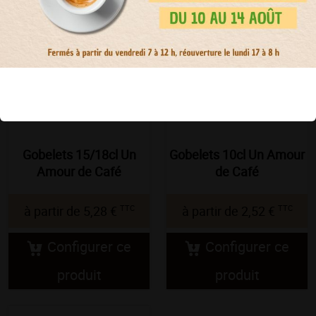
Gobelets 15/18cl Un
Gobelets 10cl Un Amour
Amour de Café
de Café
TTC
TTC
à partir de
5,28 €
à partir de
2,52 €
Configurer ce
Configurer ce
produit
produit