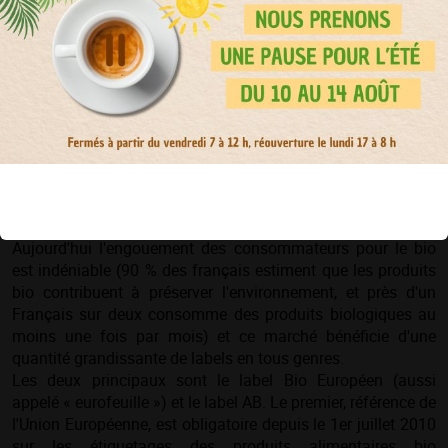
Aujourd'hui l'engouement des consommateurs pour le bio
est indéniable (90 % des français estiment que les produits
bio contribuent à préserver l'environnement, et près d'un
Français sur deux consomme des produits biologiques au
moins une fois par mois) et ce marché bénéficie d'une
quantité grandissante de labels en tous genres.
Les deux principaux sont le label Bio Européen (aussi
appelé « eurofeuille ») et le label AB. Le premier, référence de
l'Union Européenne, est obligatoire depuis le 1er juillet 2010
sur les étiquetages des produits alimentaires bio