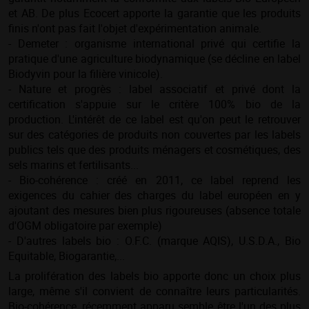
et AB. De plus Ecocert apporte la garantie que les produits
finis n'ont pas fait l'objet d'expérimentation animale.
- Demeter : organisme international privé qui certifie la
pratique d'une agriculture biodynamique (se décline en label
Biodyvin pour la filière vinicole).
- Nature et progrès : label associatif et privé dont la
certification s'appuie sur le critère 100% bio de la
production. L'intérêt de ce label est qu'on peut le retrouver
sur des catégories de produits non couvertes par les labels
publics tels que des produits ménagers et cosmétiques, des
sels marins et fertilisants...
- Bio-cohérence : créé en 2011, ce label reprend les
exigences du cahier des charges du label européen en y
ajoutant des mesures bien plus rigoureuses (absence totale
d'OGM obligatoire par exemple)
- D'autres labels bio : O.F.C. (marque AQIS), U.S.D.A., Bio
Equitable, Biogarantie,...
La prolifération des labels bio apporte donc un choix plus
large, même s'il convient de connaître leurs particularités.
Bio-cohérence, récemment apparu semble être l'un des plus