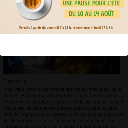
ici
.
Chers amis,
Voici venu le mois des fêtes et des vœux - mais aussi celui
de tous les quémandeurs, dont hélas nous faisons partie. La
concurrence est rude, de la part de toutes les bonnes causes
françaises, en cette année pré-électorale au nationalisme
débridé. Français nous sommes, bien sûr, et nous n’ignorons
pas les efforts à faire ici - où bien des associations s’en
chargent avec dévouement et succès, à grand renfort de