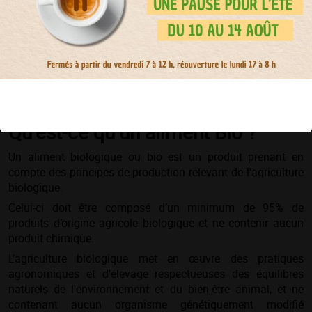
Qu’est-ce qu’un aliment Bio ?
Un aliment biologique ou bio est un produit prenant en
compte des principes de production relevant de l'agriculture
biologique.
Celui-ci doit être composé d’un minimum de 95% de
produits d’origine agricole biologique et ne contenir aucun
produit chimique.
L’agriculture biologique met en œuvre des pratiques
agronomiques et d'élevage respectueuses des équilibres
naturels de l'environnement et du bien-être animal, et ne
contenant aucun organisme génétiquement modifié