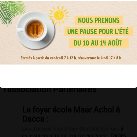
l'association humanitaire
Partenaires.
Cet engagement vous associe à ce projet, car concrètement
chaque achat chez Un Amour de Café se traduit par le
reversement d'un pourcentage à
l'association Partenaires
.
Nous voulons aujourd'hui partager avec vous comment
chacun, ici et ailleurs par
de petits gestes de solidarité
peut
avoir un
impact formidable
.
Merci à tous !
Zoom sur certains projets de
l'association Partenaires
Le foyer école Maer Achol à
Dacca :
Lieu d'accueil et de refuge d'enfants des rues
, il
en assure pour partie leur enseignement.
L'accès