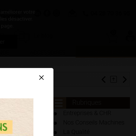
Entreprise
 améliorer votre
04 28 70 36 95
Française
les désactiver.
 page.
0
Le blog
er
NDE
ACCESSOIRES
SERVICES PROS
Rubriques
Entreprises & CHR
Nos Conseils Machines
La Qualité