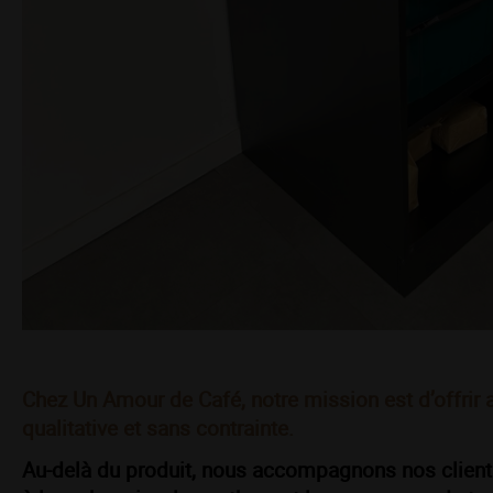
Chez Un Amour de Café, notre mission est d’offrir 
qualitative et sans contrainte.
Au-delà du produit, nous accompagnons nos client