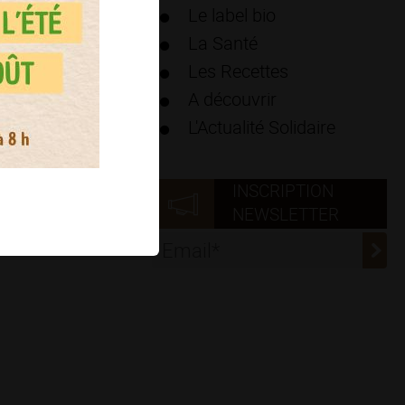
Le label bio
La Santé
Les Recettes
A découvrir
L'Actualité Solidaire
INSCRIPTION
NEWSLETTER