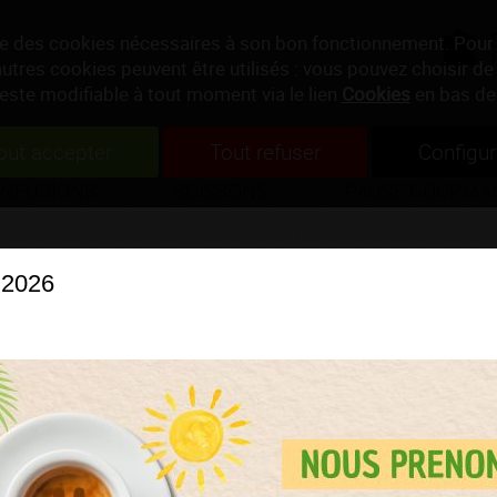
ise des cookies nécessaires à son bon fonctionnement. Pour
autres cookies peuvent être utilisés : vous pouvez choisir de 
reste modifiable à tout moment via le lien
Cookies
en bas de
out accepter
Tout refuser
Configur
INFUSIONS
BOISSONS
PAUSE GOURMA
 2026
PRISE