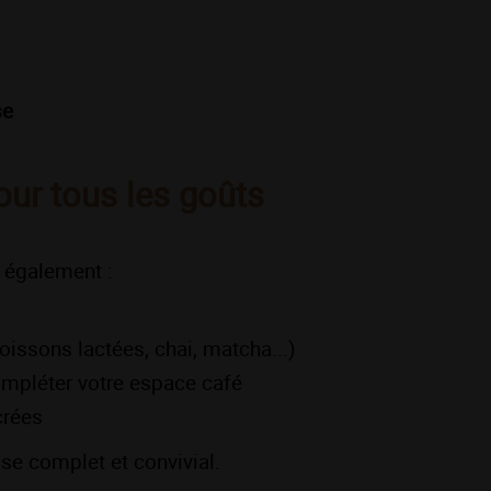
se
r tous les goûts
 également :
ssons lactées, chai, matcha...)
ompléter votre espace café
crées
se complet et convivial.