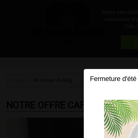
Notre site util
expérience, d’
Cela 
T
MACHINES À CAFÉ
CAFÉS
THÉS & 
Fermeture d'été
Un Amour de Blog
Accueil
NOTRE OFFRE CAFÉ EN ENTRE