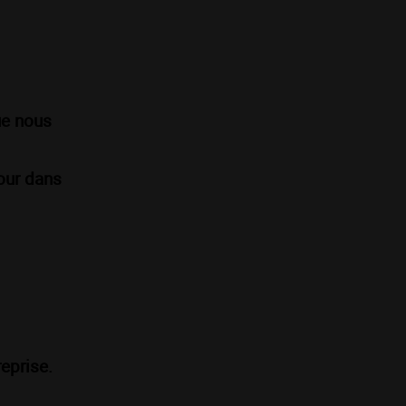
ue nous
four dans
eprise.