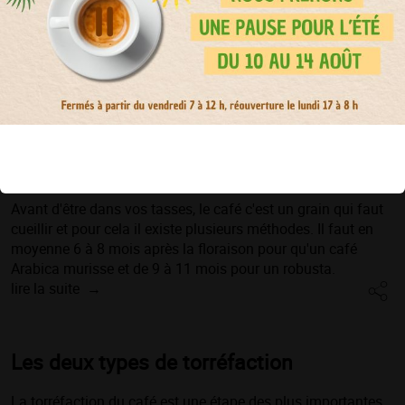
entreprise
concoctés avec amour par notre équipe
Informez-vous sur
nos actions solidaires
et à propos
de notre engagement historique avec l'
ONG
Partenaires
Parce qu'
Un Amour de café fait du bien à tout le monde
!
La récolte des grains de café
Avant d'être dans vos tasses, le café c'est un grain qui faut
cueillir et pour cela il existe plusieurs méthodes. Il faut en
moyenne 6 à 8 mois après la floraison pour qu'un café
Arabica murisse et de 9 à 11 mois pour un robusta.
lire la suite
Les deux types de torréfaction
La torréfaction du café est une étape des plus importantes